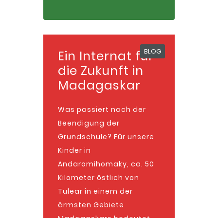
BLOG
Ein Internat für
die Zukunft in
Madagaskar
Was passiert nach der
Beendigung der
Grundschule? Für unsere
Kinder in
Andaromihomaky, ca. 50
Kilometer östlich von
Tulear in einem der
ärmsten Gebiete