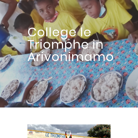
College le
Triomphe in
Arivonimamo