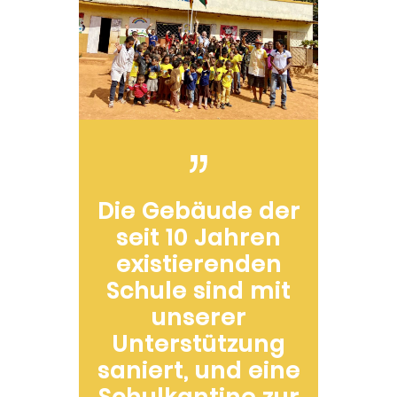
Die Gebäude der
seit 10 Jahren
existierenden
Schule sind mit
unserer
Unterstützung
saniert, und eine